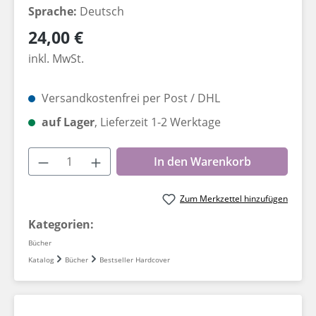
Sprache:
Deutsch
Regulärer Preis:
24,00 €
inkl. MwSt.
Versandkostenfrei per Post / DHL
auf Lager
, Lieferzeit 1-2 Werktage
Produkt Anzahl: Gib den gewünschten W
In den Warenkorb
Zum Merkzettel hinzufügen
Kategorien:
Bücher
Katalog
Bücher
Bestseller Hardcover