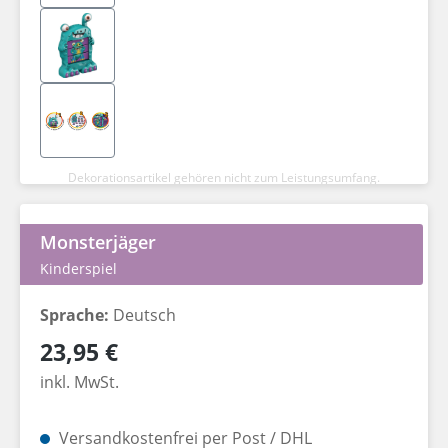
Dekorationsartikel gehören nicht zum Leistungsumfang.
Monsterjäger
Kinderspiel
Sprache:
Deutsch
Regulärer Preis:
23,95 €
inkl. MwSt.
Versandkostenfrei per Post / DHL