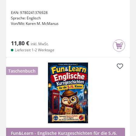
EAN:
9780241376928
Sprache:
Englisch
Von/Mit:
Karen M. McManus
11,80 €
inkl. MwSt.
Lieferzeit 1-2 Werktage
Taschenbuch
Fun&Learn - Englische Kurzgeschichten für die 5./6.