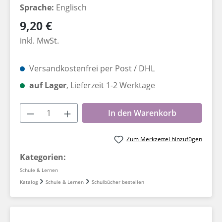
Sprache:
Englisch
Regulärer Preis:
9,20 €
inkl. MwSt.
Versandkostenfrei per Post / DHL
auf Lager
, Lieferzeit 1-2 Werktage
Produkt Anzahl: Gib den gewünschten W
In den Warenkorb
Zum Merkzettel hinzufügen
Kategorien:
Schule & Lernen
Katalog
Schule & Lernen
Schulbücher bestellen