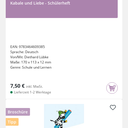
Kabale und Liebe - Schülerheft
EAN:
9783464609385
Sprache:
Deutsch
Von/Mit:
Diethard Lübke
Maße:
170 x 113 x 12 mm
Genre:
Schule und Lernen
7,50 €
inkl. MwSt.
Lieferzeit 1-2 Werktage
Broschüre
Tipp