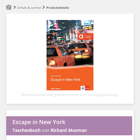
Zum Hauptinhalt springen
Schule & Lernen
Produktdetails
Dekorationsartikel gehören nicht zum Leistungsumfang.
Escape in New York
Taschenbuch
von
Richard Musman