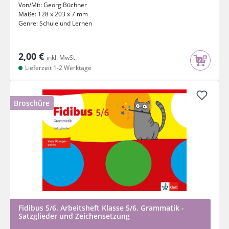
Von/Mit:
Georg Büchner
Maße:
128 x 203 x 7 mm
Genre:
Schule und Lernen
2,00 €
inkl. MwSt.
Lieferzeit 1-2 Werktage
Broschüre
Fidibus 5/6. Arbeitsheft Klasse 5/6. Grammatik -
Satzglieder und Zeichensetzung