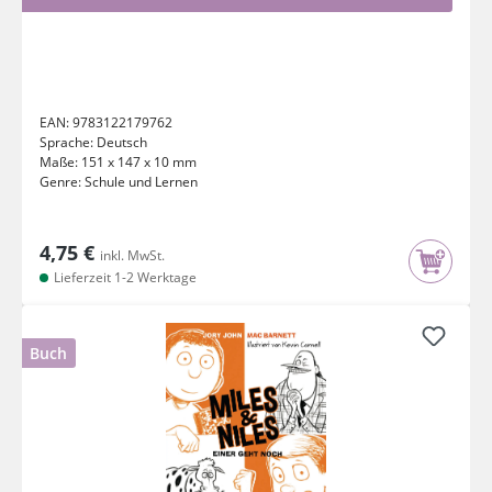
EAN:
9783122179762
Sprache:
Deutsch
Maße:
151 x 147 x 10 mm
Genre:
Schule und Lernen
4,75 €
inkl. MwSt.
Lieferzeit 1-2 Werktage
Buch