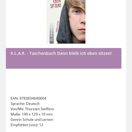
K.L.A.R. - Taschenbuch Dann bleib ich eben sitzen!
EAN:
9783834640604
Sprache:
Deutsch
Von/Mit:
Thorsten Steffens
Maße:
190 x 129 x 10 mm
Genre:
Schule und Lernen
Empfohlen (von):
12