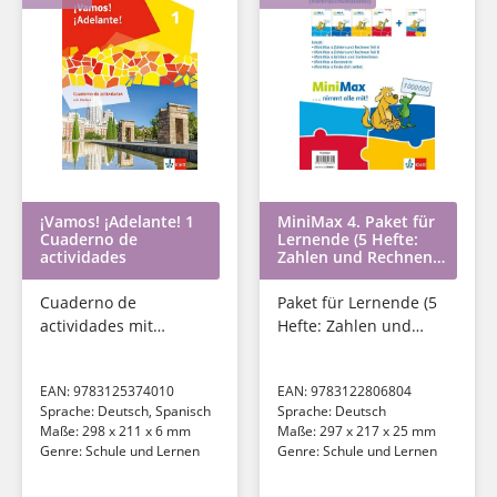
¡Vamos! ¡Adelante! 1
MiniMax 4. Paket für
Cuaderno de
Lernende (5 Hefte:
actividades
Zahlen und Rechnen
A, Zahlen und
Rechnen B, Größen
Cuaderno de
Paket für Lernende (5
und Sachrechnen,...
actividades mit
Hefte: Zahlen und
Medien
Rechnen A, Zahlen
und Rechnen B,
EAN:
9783125374010
EAN:
9783122806804
Größen und
Sprache:
Deutsch, Spanisch
Sprache:
Deutsch
Sachrechnen,
Maße:
298 x 211 x 6 mm
Maße:
297 x 217 x 25 mm
Geometrie,...
Genre:
Schule und Lernen
Genre:
Schule und Lernen