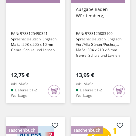
Ausgabe Baden-
Württemberg,
Niedersachsen,
Bremen, Hessen,
EAN:
9783125490321
EAN:
9783125883109
Berlin, Brandenburg,
Sprache:
Deutsch, Englisch
Sprache:
Deutsch, Englisch
Mecklenburg-
Maße:
293 x 205 x 10 mm
Von/Mit:
Günter/Puchta,
Vorpommern,
Genre:
Schule und Lernen
Herbert/Becker, Carmen
Maße:
304 x 210 x 6 mm
Sachsen-Anhalt...
Gerngross
Genre:
Schule und Lernen
12,75 €
13,95 €
inkl. MwSt.
inkl. MwSt.
Lieferzeit 1-2
Lieferzeit 1-2
Werktage
Werktage
Taschenbuch
Taschenbuch